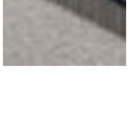
En entrée de ville, à deux
pas du centre
50 appartements du T1 au
T5